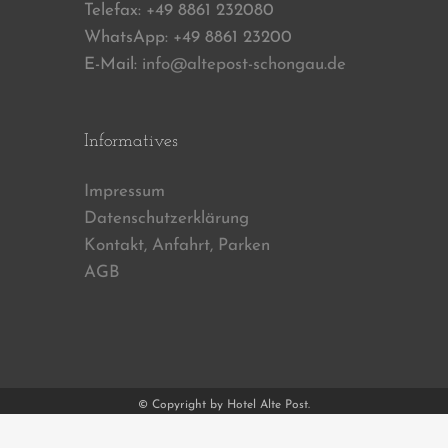
Telefax: +49 8861 232080
WhatsApp: +49 8861 23200
E-Mail:
info@altepost-schongau.de
Informatives
Impressum
Datenschutzerklärung
Kontakt, Anfahrt, Parken
AGB
© Copyright by Hotel Alte Post.
Cookie Consent mit Real Cookie Banner