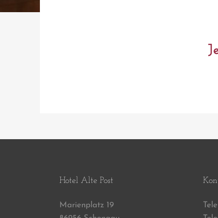
J
Hotel Alte Post
Kon
Marienplatz 19
Tel